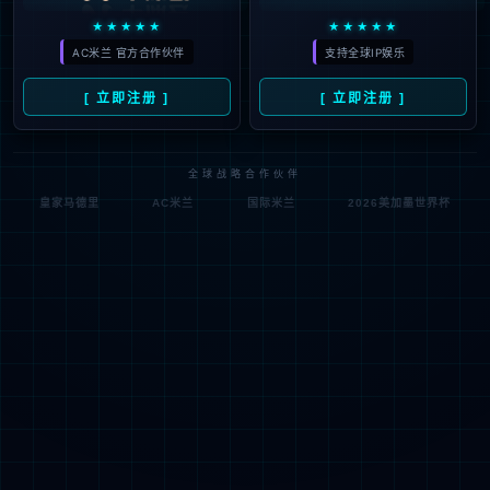
联系我们
全国销售热线 7*24小时
4001816818
1007884230@qq.com
业务对接邮箱
8
1007884230@qq.com
公司地址
广东省佛山市龙江镇325国道102号mksports家居总
1007884230@qq.com
部
4001816818
9
4001816818
Copyright © 2024 佛山市顺德区mksports家具有限公司 All
rights reserved.